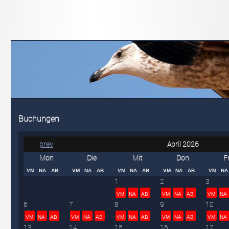
Buchungen
prev
April 2026
Mon
Die
Mit
Don
F
VM
NA
AB
VM
NA
AB
VM
NA
AB
VM
NA
AB
VM
NA
1
2
3
VM
NA
AB
VM
NA
AB
VM
NA
6
7
8
9
10
VM
NA
AB
VM
NA
AB
VM
NA
AB
VM
NA
AB
VM
NA
13
14
15
16
17