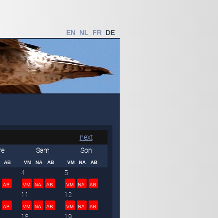
EN
NL
FR
DE
next
re
Sam
Son
AB
VM
NA
AB
VM
NA
AB
4
5
AB
VM
NA
AB
VM
NA
AB
11
12
AB
VM
NA
AB
VM
NA
AB
18
19