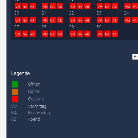
VM
NA
AB
VM
NA
AB
VM
NA
AB
VM
NA
AB
VM
NA
20
21
22
23
24
VM
NA
AB
VM
NA
AB
VM
NA
AB
VM
NA
AB
VM
NA
27
28
29
30
VM
NA
AB
VM
NA
AB
VM
NA
AB
VM
NA
AB
Legende
Offnen
Option
Gebucht
VM
Vormittag
NA
Nachmittag
AB
Abend