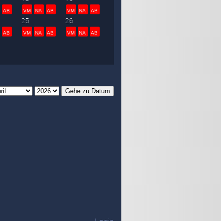
AB
VM
NA
AB
VM
NA
AB
25
26
AB
VM
NA
AB
VM
NA
AB