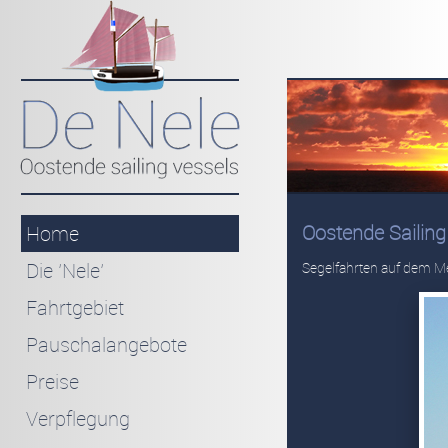
Oostende Sailing 
Home
Die 'Nele'
Segelfahrten auf dem M
Fahrtgebiet
Pauschalangebote
Preise
Verpflegung